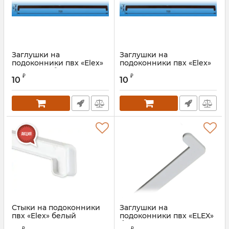
Заглушки на
Заглушки на
подоконники пвх «Elex»
подоконники пвх «Elex»
тёмный дуб
махагон
₽
₽
10
10
Стыки на подоконники
Заглушки на
пвх «Elex» белый
подоконники пвх «ELEX»
белый
₽
₽