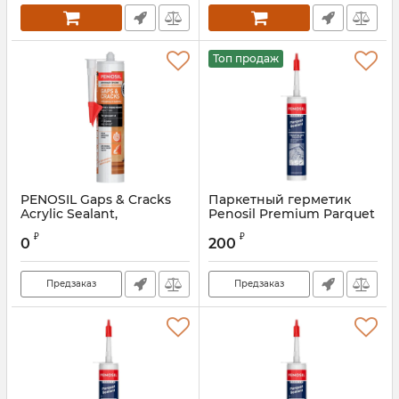
Топ продаж
PENOSIL Gaps & Cracks
Паркетный герметик
Acrylic Sealant,
Penosil Premium Parquet
акриловый герметик 310
орех
₽
₽
мл, белый (1уп. -12шт.)
0
200
Артикул:
PF-100
Предзаказ
Предзаказ