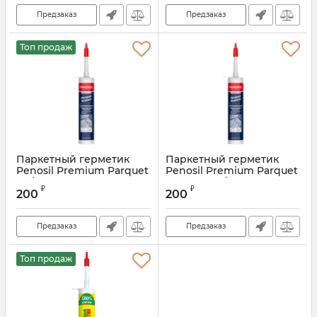
Предзаказ
Предзаказ
Топ продаж
Паркетный герметик
Паркетный герметик
Penosil Premium Parquet
Penosil Premium Parquet
дуб
тёмный дуб
₽
₽
200
200
Артикул:
PF-90
Артикул:
PF-96
Предзаказ
Предзаказ
Топ продаж