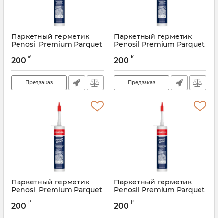
Паркетный герметик
Паркетный герметик
Penosil Premium Parquet
Penosil Premium Parquet
ясень
сосна
₽
₽
200
200
Артикул:
PF-86
Артикул:
PF-86
Предзаказ
Предзаказ
Паркетный герметик
Паркетный герметик
Penosil Premium Parquet
Penosil Premium Parquet
венге
махагон
₽
₽
200
200
Артикул:
PF-343
Артикул:
PF-103