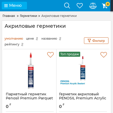
0
Меню
Главная
Герметики
Акриловые герметики
Акриловые герметики
умолчанию
цене
названию
Фильтр
рейтингу
Топ продаж
Паркетный герметик
Герметик акриловый
Penosil Premium Parquet
PENOSIL Premium Acrylic
клён
Sealant
₽
₽
0
0