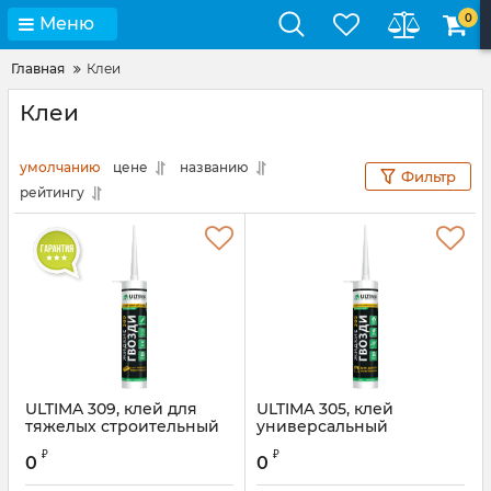
0
Меню
Главная
Клеи
Клеи
умолчанию
цене
названию
Фильтр
рейтингу
ULTIMA 309, клей для
ULTIMA 305, клей
тяжелых строительный
универсальный
конструкций, 360г (1
строительный (на
₽
₽
кор.-12шт.)
акриле), 300мл (1 кор.-12
0
0
шт)
Артикул:
ADHES30900S