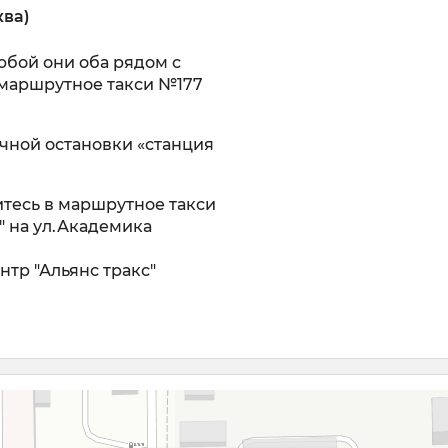
ква)
юбой они оба рядом с
 маршрутное такси №177
чной остановки «станция
итесь в маршрутное такси
" на ул.Академика
нтр "Альянс тракс"