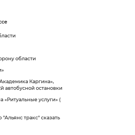
ссе
бласти
орону области
и»
.Академика Каргина»,
2й автобусной остановки
а «Ритуальные услуги» (
 "Альянс тракс" сказать