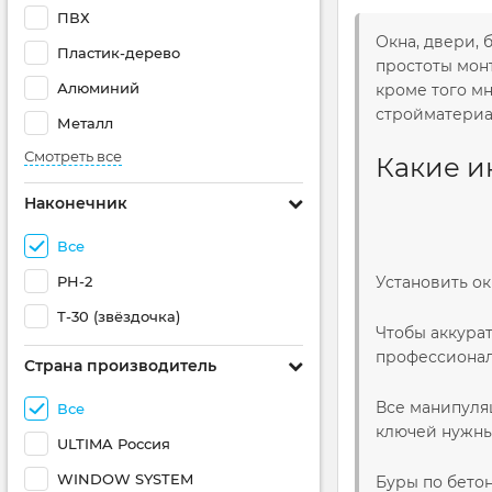
ПВХ
Окна, двери, 
Пластик-дерево
простоты мон
Алюминий
кроме того мн
стройматериа
Металл
Смотреть все
Какие и
Наконечник
Все
PH-2
Установить ок
Т-30 (звёздочка)
Чтобы аккурат
профессионал
Страна производитель
Все манипуля
Все
ключей нужны
ULTIMA Россия
WINDOW SYSTEM
Буры по бето