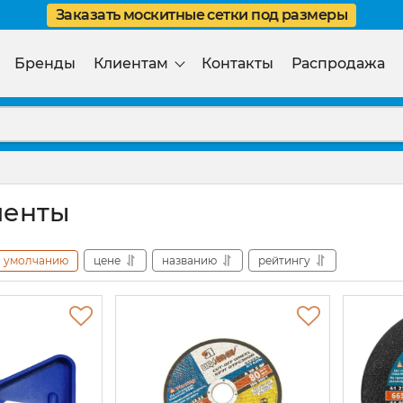
Заказать москитные сетки под размеры
Бренды
Клиентам
Контакты
Распродажа
менты
умолчанию
цене
названию
рейтингу