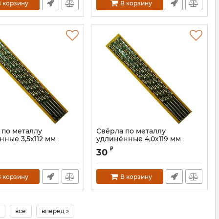
 корзину
В корзину
 по металлу
Свёрла по металлу
нные 3,5х112 мм
удлинённые 4,0х119 мм
7134035
Артикул:
7134040S
₽
30
 корзину
В корзину
все
вперёд »