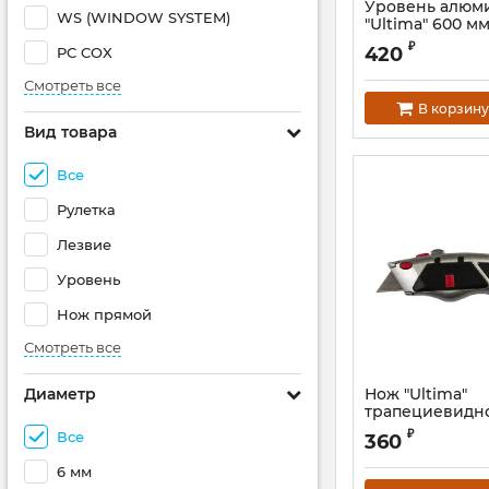
Уровень алюм
WS (WINDOW SYSTEM)
"Ultima" 600 мм
усиленный
₽
420
PC COX
Смотреть все
В корзину
Вид товара
Все
Рулетка
Лезвие
Уровень
Нож прямой
Смотреть все
Диаметр
Нож "Ultima"
трапециевидно
мм (8 шт.)
₽
Все
360
Артикул:
119027S
6 мм