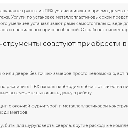
балконные группы из ПВХ устанавливают в проемы домов вс
тажа. Услуги по установке металлопластиковых окон пред
ого умельцев устанавливают рамы самостоятельно, ведь дл
лов и специальных приспособлений. От рабочего инвентар
нструменты советуют приобрести в
но или дверь без точных замеров просто невозможно, вот 
но распилить ПВХ панель необходим лобзик, от качества п
ьно вы сможете выполнить данную работу.
ции с оконной фурнитурой и металлопластиковой конструк
х диаметров.
ну, биты для шуруповерта, сверла, другие расходные комп