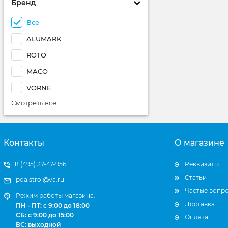
Бренд
Все
ALUMARK
ROTO
MACO
VORNE
Смотреть все
Контакты
О магазине
8 (495) 37-47-956
Реквизиты
Статьи
pda.stroi@ya.ru
Частые вопр
Режим работы магазина:
Доставка
ПН - ПТ: с 9:00 до 18:00
СБ: с 9:00 до 15:00
Оплата
ВС: выходной