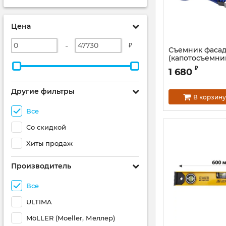
Цена
-
₽
Съемник фаса
(капотосъемни
₽
1 680
Другие фильтры
В корзину
Все
Со скидкой
Хиты продаж
Производитель
Все
ULTIMA
MöLLER (Moeller, Меллер)