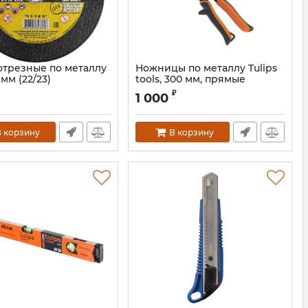
отрезные по металлу
Ножницы по металлу Tulips
 мм (22/23)
tools, 300 мм, прямые
Артикул:
IS11-428S
₽
1 000
 корзину
В корзину