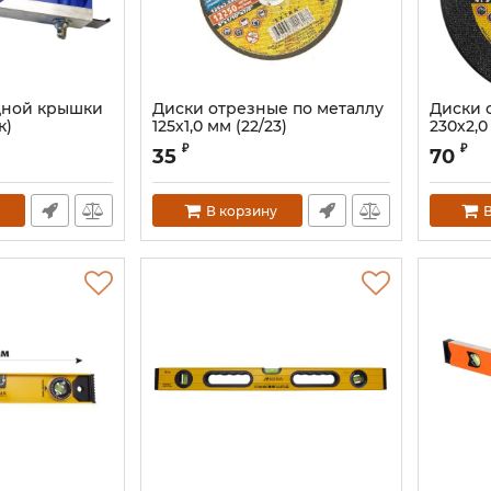
дной крышки
Диски отрезные по металлу
Диски 
к)
125х1,0 мм (22/23)
230х2,0
₽
₽
35
70
В корзину
В