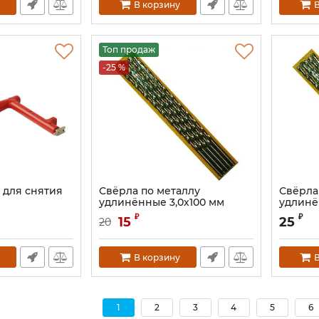
В корзину
В
Топ продаж
-25 %
 для снятия
Свёрла по металлу
Свёрла
удлинённые 3,0х100 мм
удлинё
Артикул:
FRX3020
Артикул:
₽
₽
15
25
20
В корзину
В
1
2
3
4
5
6