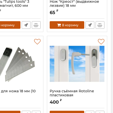
 "Tulips tools" 3
Нож "Креост" (выдвижное
 магнит, 600 мм
лезвие) 18 мм
II13-702S
Артикул:
6001106S
₽
₽
65
 корзину
В корзину
для ножа 18 мм (10
Ручка съёмная Rotoline
пластиковая
Артикул:
K050A25705S
₽
400