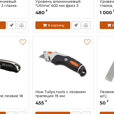
иниевый
Уровень алюминиевый
Уровень
 3 глазка
"Ultima" 600 мм фрез 3
глазка,
глазка (1 поворот.)
Артикул:
₽
480
1 000
Артикул:
133012s
В корзину
В
Нож Tulips tools с лезвием
Лезвие 
е лезвие 18
трапеция 19 мм
шт.)
Артикул:
IR16-191s
₽
₽
455
50