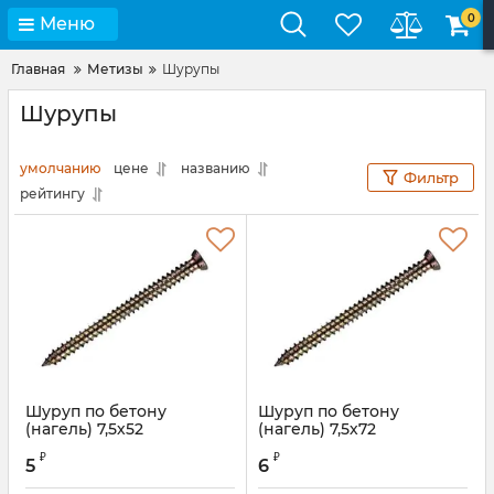
0
Меню
Главная
Метизы
Шурупы
Шурупы
умолчанию
цене
названию
Фильтр
рейтингу
Шуруп по бетону
Шуруп по бетону
(нагель) 7,5х52
(нагель) 7,5х72
Артикул:
REI0009S
Артикул:
REI0009S
₽
₽
5
6