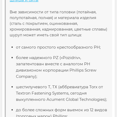
Шлицы и биты
Вне зависимости от типа головки (потайная,
полупотайная, полная) и материала изделия
(сталь с покрытием, оцинкованная,
хромированная, кадмированная, цветные сплавы)
шуруп может иметь свой тип шлица:
от самого простого крестообразного РН;
более надежного PZ («Pozidriv»,
запатентован вместе с аналогом РН
дивизионом корпорации Phillips Screw
Company);
шестилучевого Т, ТХ (аббревиатура Torx от
Textron Fastening Systems, сегодня
выкупленного Acument Global Technologies);
до более сложных форм выемок из 12 видов
(торговых марок) Phillips;