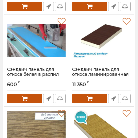
Сэндвич панель для
Сэндвич панель для
откоса белая в распил
откоса ламинированная
махагон
₽
₽
600
11 350
Артикул:
EUR5209790.60 013S