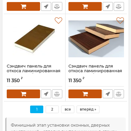
Сэндвич панель для
Сэндвич панель для
откоса ламинированная
откоса ламинированная
золотой дуб
тёмный дуб
₽
₽
11 350
11 350
Артикул:
EUR2178 001
Артикул:
EUR2052 089
1
2
все
вперёд »
Финишный этап установки оконных, дверных