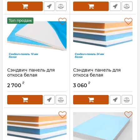
Топ продаж
Сэндвич панель для
Сэндвич панель для
откоса белая
откоса белая
10х2000х3000 мм
24х1500х3000 мм
₽
₽
2 700
3 060
Артикул:
24S