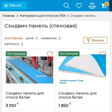
0
Меню
Главная
Материалы для откосов ПВХ
Сэндвич панель
Сэндвич панель (стеновая)
умолчанию
цене
названию
Фильтр
рейтингу
Топ продаж
Топ продаж
Сэндвич панель для
Сэндвич панель для
откоса белая
откоса белая
10х1500х3000 мм (глянец)
10х1500х3000 мм
₽
₽
3 100
1 850
Артикул:
BAU5008.07S