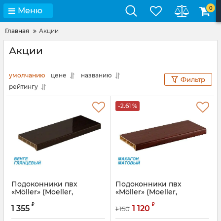
0
Меню
Главная
Акции
Акции
умолчанию
цене
названию
Фильтр
рейтингу
-2.61 %
Подоконники пвх
Подоконники пвх
«Möller» (Moeller,
«Möller» (Moeller,
Меллер) цветной
Меллер) цветной
₽
₽
глянцевый венге
матовый махагон
1 355
1 120
1 150
Артикул:
MOL0230.83S
Артикул:
MOL0230.51/6S