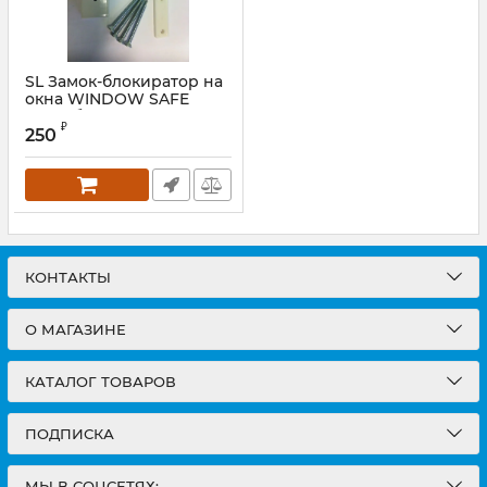
SL Замок-блокиратор на
окна WINDOW SAFE
LOCK белый
₽
250
Артикул:
V173.SLS
КОНТАКТЫ
О МАГАЗИНЕ
КАТАЛОГ ТОВАРОВ
ПОДПИСКА
МЫ В СОЦСЕТЯХ: