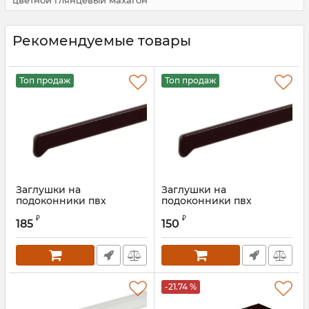
цветной глянцевый махагон
Рекомендуемые товары
Топ продаж
Топ продаж
Заглушки на
Заглушки на
подоконники пвх
подоконники пвх
«Möller» махагон
«Möller» махагон 625 мм
₽
₽
185
150
Артикул:
MOL0010.51
-21.74 %