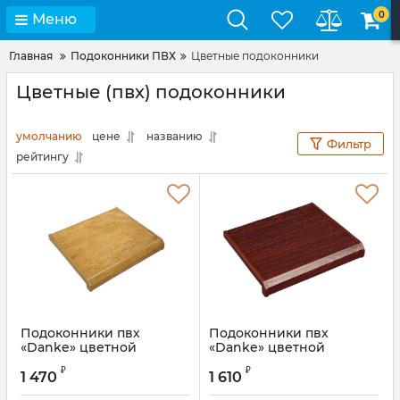
0
Меню
Главная
Подоконники ПВХ
Цветные подоконники
Цветные (пвх) подоконники
умолчанию
цене
названию
Фильтр
рейтингу
Подоконники пвх
Подоконники пвх
«Danke» цветной
«Danke» цветной
глянцевый lalbero
глянцевый mahagony
₽
₽
classico
1 470
1 610