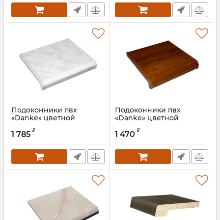
Подоконники пвх
Подоконники пвх
«Danke» цветной
«Danke» цветной
глянцевый marmor
глянцевый lalbero bruno
₽
₽
classico
1 785
1 470