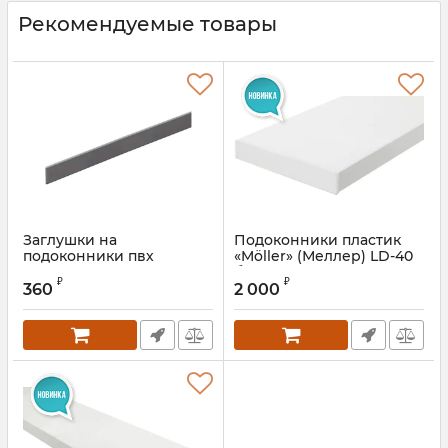
Рекомендуемые товары
Заглушки на
Подоконники пластик
подоконники пвх
«Möller» (Меллер) LD-40
«Möller» LD-40 серый
белый матовый элегант
₽
₽
топаз 605 мм
360
2 000