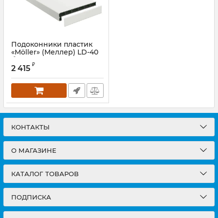
Подоконники пластик
«Möller» (Меллер) LD-40
белый матовый clean
₽
touch
2 415
КОНТАКТЫ
О МАГАЗИНЕ
КАТАЛОГ ТОВАРОВ
ПОДПИСКА