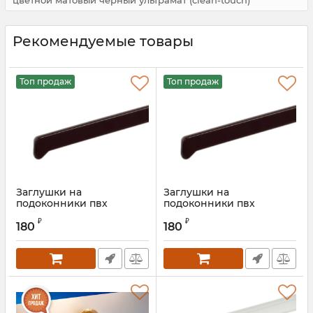
цветной матовый чёрный ультрамат (clean-touch)
Рекомендуемые товары
Топ продаж
Топ продаж
Заглушки на
Заглушки на
подоконники пвх
подоконники пвх
«Möller» венге
«Möller» венге 625 мм
₽
₽
180
180
Артикул:
MOL0010.83S