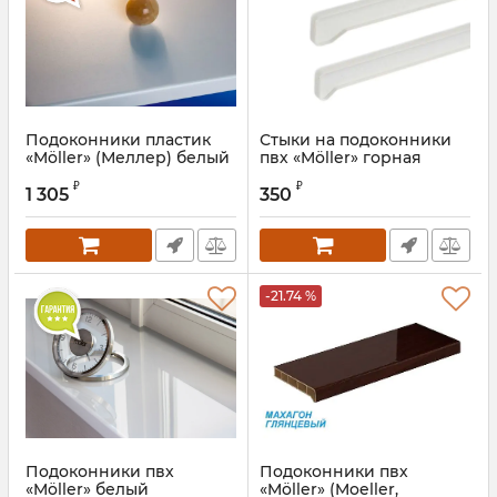
Подоконники пластик
Стыки на подоконники
«Möller» (Меллер) белый
пвх «Möller» горная
матовый
лиственница
₽
₽
1 305
350
Артикул:
MOL0058.07/6S
-21.74 %
Подоконники пвх
Подоконники пвх
«Möller» белый
«Möller» (Moeller,